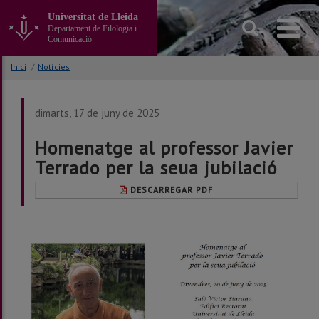
Anar
Universitat de Lleida
al
Departament de Filologia i
contingut
Comunicació
principal
de
Inici
/
Notícies
la
pàgina
dimarts, 17 de juny de 2025
Homenatge al professor Javier
Terrado per la seua jubilació
DESCARREGAR PDF