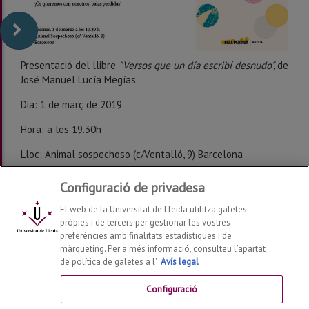
Presentació del llibre
"Versos que un día escribí desnudo",
de
José Manuel Lucía Megías
Dia: 1 de març de 2019
Hora: a les 19.30h
Lloc: Animal sospechoso (c/Ventalló, 9) Barcelona
Configuració de privadesa
El web de la Universitat de Lleida utilitza galetes
pròpies i de tercers per gestionar les vostres
preferències amb finalitats estadístiques i de
màrqueting. Per a més informació, consulteu l’apartat
de política de galetes a l'
Avís legal
Departament de Filologia i Comunicació
2026
© | Telf:
+34 973 70 20 34
Configuració