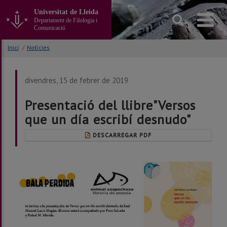
Anar
Universitat de Lleida
al
Departament de Filologia i
contingut
Comunicació
principal
de
Inici
/
Notícies
la
pàgina
divendres, 15 de febrer de 2019
Presentació del llibre"Versos
que un día escribí desnudo"
DESCARREGAR PDF