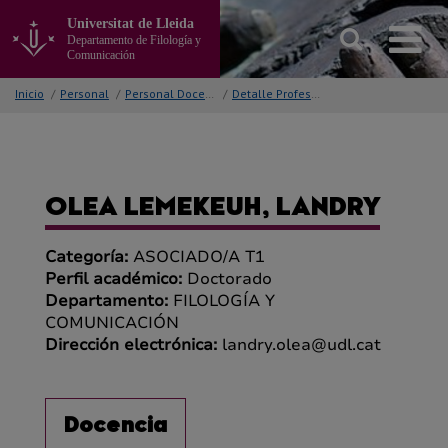
Ir
Universitat de Lleida
al
Departamento de Filología y
contenido
Comunicación
principal
de
Inicio
/
Personal
/
Personal Docente
/
Detalle Profesor/a
la
página