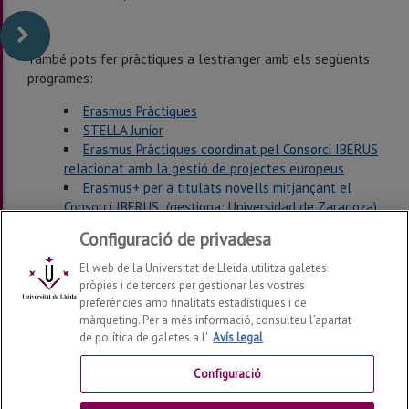
També pots fer pràctiques a l'estranger amb els següents
programes:
Erasmus Pràctiques
STELLA Junior
Erasmus Pràctiques coordinat pel Consorci IBERUS
relacionat amb la gestió de projectes europeus
Erasmus+ per a titulats novells mitjançant el
Consorci IBERUS (gestiona: Universidad de Zaragoza)
Configuració de privadesa
El web de la Universitat de Lleida utilitza galetes
pròpies i de tercers per gestionar les vostres
preferències amb finalitats estadístiques i de
màrqueting. Per a més informació, consulteu l’apartat
de política de galetes a l'
Avís legal
Departament de Filologia i Comunicació
2026
© | Telf:
+34 973 70 20 34
Configuració
Contactar