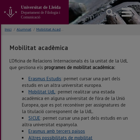
Anar
Universitat de Lleida
al
Departament de Filologia i
contingut
Comunicació
principal
de
Inici
/
Alumnat
/
Mobilitat Acadèmica
la
pàgina
Mobilitat acadèmica
L’Oficina de Relacions Internacionals és la unitat de la UdL
que gestiona els
programes de mobilitat acadèmica:
Erasmus Estudis
: permet
cursar una part dels
estudis en un altra universitat europea.
Mobilitat UdL
: permet realitzar una estada
acadèmica en alguna universitat de fóra de la Unió
Europea, que es pot reconèixer per assignatures de
la titulació corresponent de la UdL.
SICUE
: permet
cursar una part dels estudis en un
altra
universitat espanyola.
Erasmus amb tercers països
Altres possibilitats de mobilitat