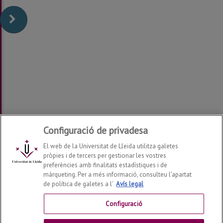
Configuració de privadesa
El web de la Universitat de Lleida utilitza galetes
pròpies i de tercers per gestionar les vostres
preferències amb finalitats estadístiques i de
màrqueting. Per a més informació, consulteu l’apartat
de política de galetes a l'
Avís legal
Departament de Filologia i Comunicació
2026
© | Telf:
+34 973 70 20 34
Configuració
Contactar