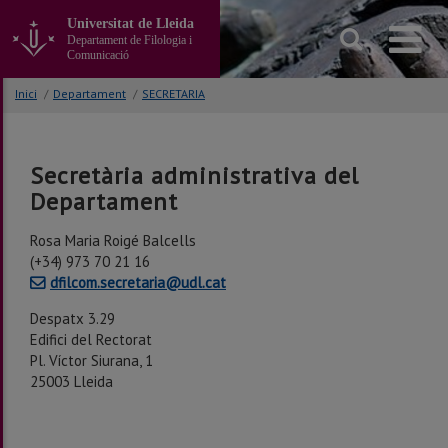
Anar
Universitat de Lleida
al
Departament de Filologia i
contingut
Comunicació
principal
de
Inici
/
Departament
/
SECRETARIA
la
pàgina
Secretària administrativa del
Departament
Rosa Maria Roigé Balcells
(+34) 973 70 21 16
dfilcom.secretaria@udl.cat
Despatx 3.29
Edifici del Rectorat
Pl. Víctor Siurana, 1
25003 Lleida