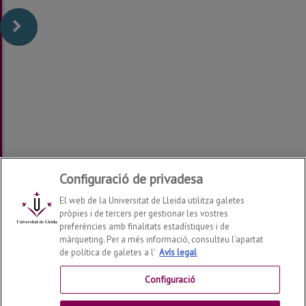
Configuració de privadesa
El web de la Universitat de Lleida utilitza galetes
pròpies i de tercers per gestionar les vostres
preferències amb finalitats estadístiques i de
màrqueting. Per a més informació, consulteu l’apartat
de política de galetes a l'
Avís legal
Departament de Filologia i Comunicació
2026
© | Telf:
+34 973 70 20 34
Configuració
Contactar