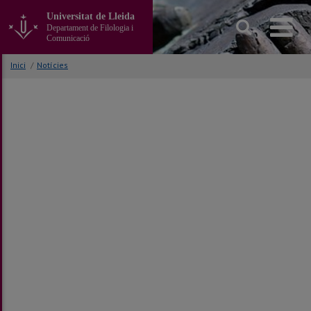
Anar
Universitat de Lleida
al
Departament de Filologia i
contingut
Comunicació
principal
de
Inici
/
Notícies
la
pàgina