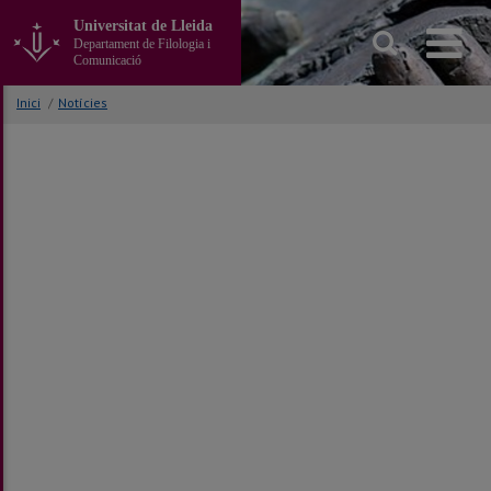
Anar
Universitat de Lleida
al
Departament de Filologia i
contingut
Comunicació
principal
de
Inici
/
Notícies
la
pàgina