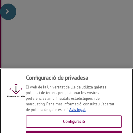
Configuració de privadesa
El web de la Universitat de Lleida utilitza galetes
pròpies i de tercers per gestionar les vostres
preferències amb finalitats estadístiques i de
màrqueting. Per a més informació, consulteu l’apartat
de política de galetes a l'
Avís legal
Departament de Filologia i Comunicació
2026
© | Telf:
+34 973 70 20 34
Configuració
Contactar